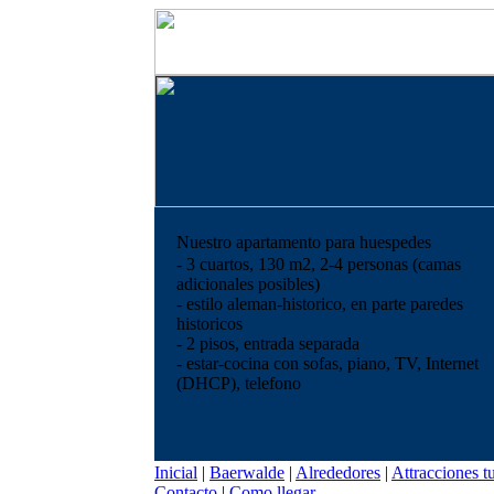
Nuestro apartamento para huespedes
- 3 cuartos, 130 m2, 2-4 personas (camas
adicionales posibles)
- estilo aleman-historico, en parte paredes
historicos
- 2 pisos, entrada separada
- estar-cocina con sofas, piano, TV, Internet
(DHCP), telefono
Inicial
|
Baerwalde
|
Alrededores
|
Attracciones tu
Contacto
|
Como llegar