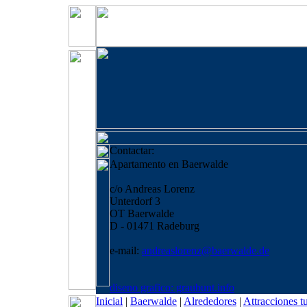
Contactar:
Apartamento en Baerwalde
c/o Andreas Lorenz
Unterdorf 3
OT Baerwalde
D - 01471 Radeburg
e-mail:
andreaslorenz@baerwalde.de
diseno grafico: graubunt.info
Inicial
|
Baerwalde
|
Alrededores
|
Attracciones tu