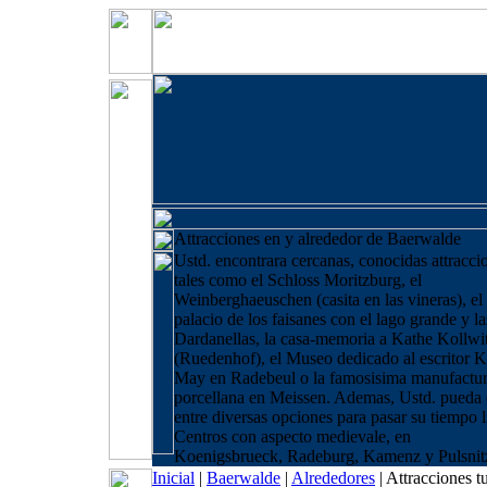
Attracciones en y alrededor de Baerwalde
Ustd. encontrara cercanas, conocidas attracci
tales como el Schloss Moritzburg, el
Weinberghaeuschen (casita en las vineras), el
palacio de los faisanes con el lago grande y la
Dardanellas, la casa-memoria a Kathe Kollwi
(Ruedenhof), el Museo dedicado al escritor K
May en Radebeul o la famosisima manufactur
porcellana en Meissen. Ademas, Ustd. pueda e
entre diversas opciones para pasar su tiempo l
Centros con aspecto medievale, en
Koenigsbrueck, Radeburg, Kamenz y Pulsnit
Inicial
|
Baerwalde
|
Alrededores
|
Attracciones tu