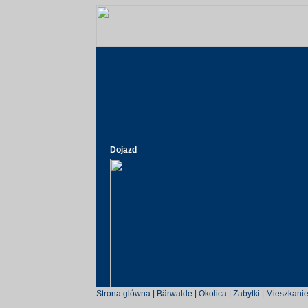
Dojazd
Strona glówna
|
Bärwalde
|
Okolica
|
Zabytki
|
Mieszkanie