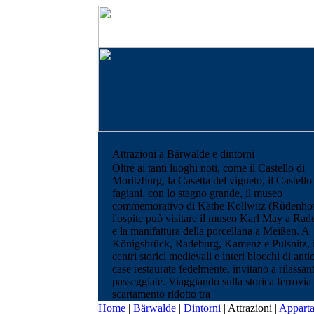
Attrazioni a Bärwalde e dintorni
Oltre ai tanti luoghi noti, come il Castello di
Moritzburg, la Casetta del vigneto, il Castello
fagiani, con lo stagno grande, il museo
commemorativo di Käthe Kollwitz (Rüdenhof
l'ospite può visitare il museo Karl May a Rad
e la manifattura della porcellana a Meißen. A
Königsbrück, Radeburg, Kamenz e Pulsnitz, 
centri storici medievali e interi blocchi di anti
case restaurate fedelmente, invitano a rilassant
passeggiate. Viaggiando sulla storica ferrovia
scartamento ridotto tra
Home
|
Bärwalde
|
Dintorni
|
Attrazioni
|
Appart