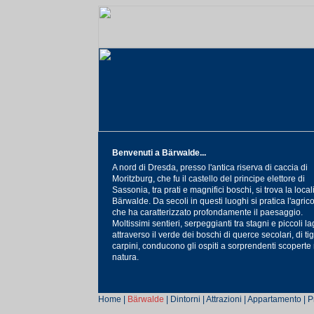
Benvenuti a Bärwalde...
A nord di Dresda, presso l'antica riserva di caccia di
Moritzburg, che fu il castello del principe elettore di
Sassonia, tra prati e magnifici boschi, si trova la locali
Bärwalde. Da secoli in questi luoghi si pratica l'agrico
che ha caratterizzato profondamente il paesaggio.
Moltissimi sentieri, serpeggianti tra stagni e piccoli la
attraverso il verde dei boschi di querce secolari, di tigl
carpini, conducono gli ospiti a sorprendenti scoperte 
natura.
Home
|
Bärwalde
|
Dintorni
|
Attrazioni
|
Appartamento
|
P