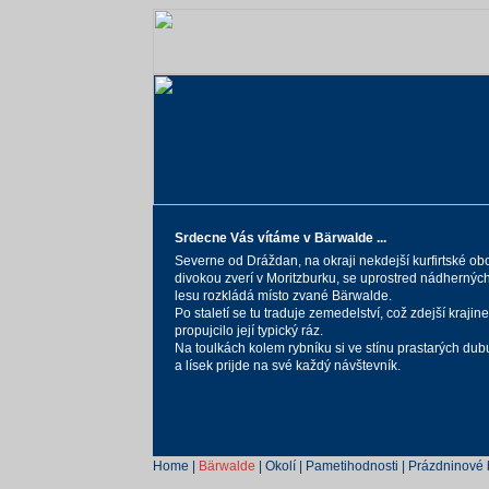
Srdecne Vás vítáme v Bärwalde ...
Severne od Dráždan, na okraji nekdejší kurfirtské ob
divokou zverí v Moritzburku, se uprostred nádherných
lesu rozkládá místo zvané Bärwalde.
Po staletí se tu traduje zemedelství, což zdejší krajine
propujcilo její typický ráz.
Na toulkách kolem rybníku si ve stínu prastarých dubu
a lísek prijde na své každý návštevník.
Home
|
Bärwalde
|
Okolí
|
Pametihodnosti
|
Prázdninové 