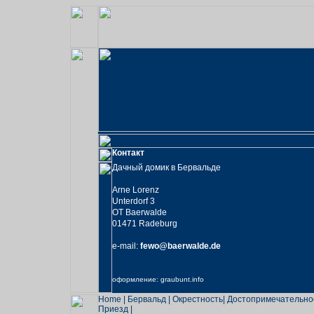
Контакт
Дачный домик в Бервальде
Arne Lorenz
Unterdorf 3
OT Baerwalde
01471 Radeburg
e-mail:
fewo@baerwalde.de
оформление:
graubunt.info
Home
|
Бервальд
|
Окрестность
|
Достопримечательно
Приезд
|