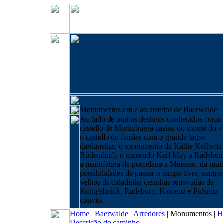
Monumentos em e ao arredor de Baerwalde
Ao lado de muitos destinos conhecidos como
castello de Moritzburga casina do monte do v
o castello do faisães com o grande lagoe
dardanellas, o monumento da Käthe Kollwitz
Rüdendorf), o museudo Karl May a Radebeu
a manufatura de porcelana a Meissen, da muit
possibilidades de passer o tempo livre, centro
velhos da cidadinha casinhas renovadas de
Königsbrück, Radeburg, Kamenz e Pulsnitz
convita
Home
|
Baerwalde
|
Arredores
|
Monumentos
|
H
Descrição do caminho