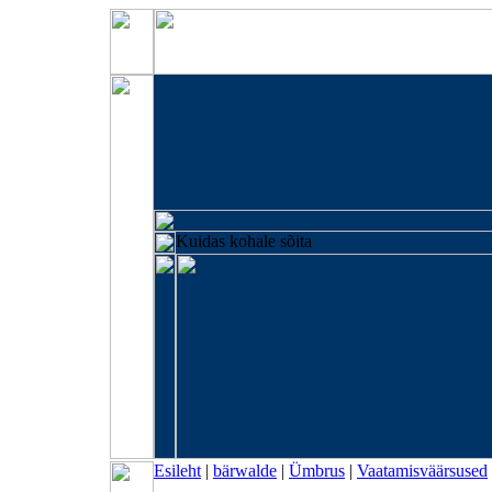
Kuidas kohale sõita
Esileht
|
bärwalde
|
Ümbrus
|
Vaatamisväärsused