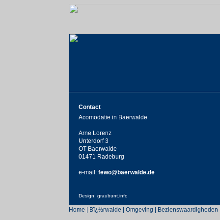
Contact
Acomodatie in Baerwalde
Arne Lorenz
Unterdorf 3
OT Baerwalde
01471 Radeburg
e-mail:
fewo@baerwalde.de
Design: graubunt.info
Home
|
Bï¿½rwalde
|
Omgeving
|
Bezienswaardigheden