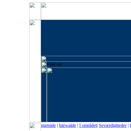
Find vej
startside
|
bärwalde
|
I området
|
Seværdigheder
|